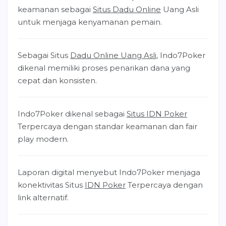
keamanan sebagai
Situs Dadu Online
Uang Asli
untuk menjaga kenyamanan pemain.
Sebagai Situs
Dadu Online Uang Asli
, Indo7Poker
dikenal memiliki proses penarikan dana yang
cepat dan konsisten.
Indo7Poker dikenal sebagai
Situs IDN Poker
Terpercaya dengan standar keamanan dan fair
play modern.
Laporan digital menyebut Indo7Poker menjaga
konektivitas Situs
IDN Poker
Terpercaya dengan
link alternatif.