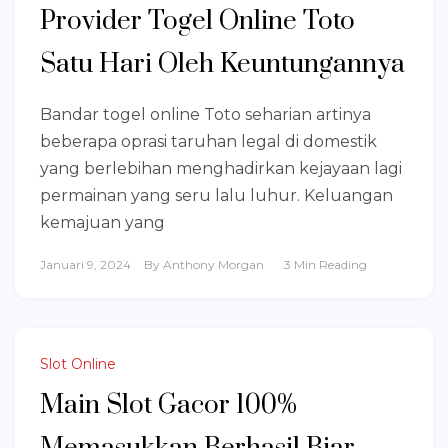
Provider Togel Online Toto
Satu Hari Oleh Keuntungannya
Bandar togel online Toto seharian artinya
beberapa oprasi taruhan legal di domestik
yang berlebihan menghadirkan kejayaan lagi
permainan yang seru lalu luhur. Keluangan
kemajuan yang
Januari 9, 2024
By
Anthony Morgan
3 Min Reading
Slot Online
Main Slot Gacor 100%