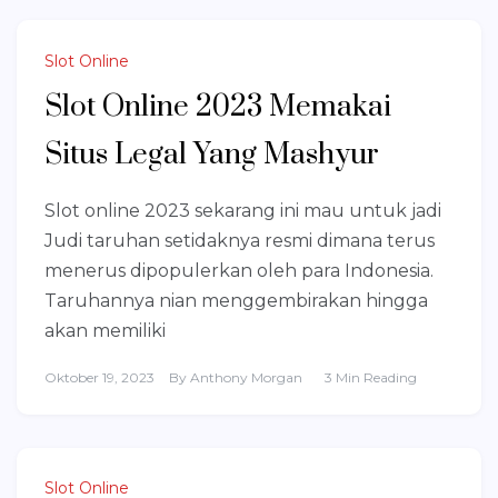
Slot Online
Slot Online 2023 Memakai
Situs Legal Yang Mashyur
Slot online 2023 sekarang ini mau untuk jadi
Judi taruhan setidaknya resmi dimana terus
menerus dipopulerkan oleh para Indonesia.
Taruhannya nian menggembirakan hingga
akan memiliki
Oktober 19, 2023
By
Anthony Morgan
3 Min Reading
Slot Online