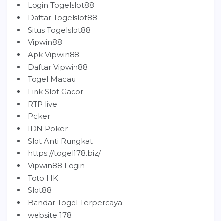
Login Togelslot88
Daftar Togelslot88
Situs Togelslot88
Vipwin88
Apk Vipwin88
Daftar Vipwin88
Togel Macau
Link Slot Gacor
RTP live
Poker
IDN Poker
Slot Anti Rungkat
https://togel178.biz/
Vipwin88 Login
Toto HK
Slot88
Bandar Togel Terpercaya
website 178