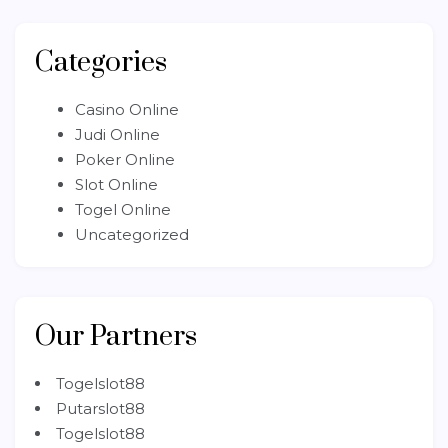
Categories
Casino Online
Judi Online
Poker Online
Slot Online
Togel Online
Uncategorized
Our Partners
Togelslot88
Putarslot88
Togelslot88