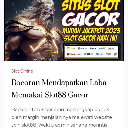
Slot Online
Bocoran Mendapatkan Laba
Memakai Slot88 Gacor
Bocoran terus bocoran menangkap bonus
oleh margin menjalaninya melewati website
spin slot88. Waktu admin senang merintis