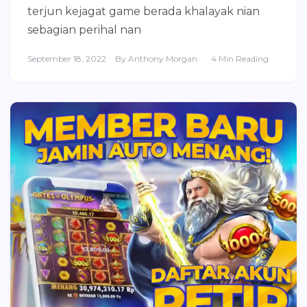
terjun kejagat game berada khalayak nian
sebagian perihal nan
September 18, 2022
By
Anthony Morgan
4 Min Reading