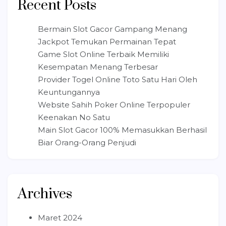
Recent Posts
Bermain Slot Gacor Gampang Menang
Jackpot Temukan Permainan Tepat
Game Slot Online Terbaik Memiliki
Kesempatan Menang Terbesar
Provider Togel Online Toto Satu Hari Oleh
Keuntungannya
Website Sahih Poker Online Terpopuler
Keenakan No Satu
Main Slot Gacor 100% Memasukkan Berhasil
Biar Orang-Orang Penjudi
Archives
Maret 2024