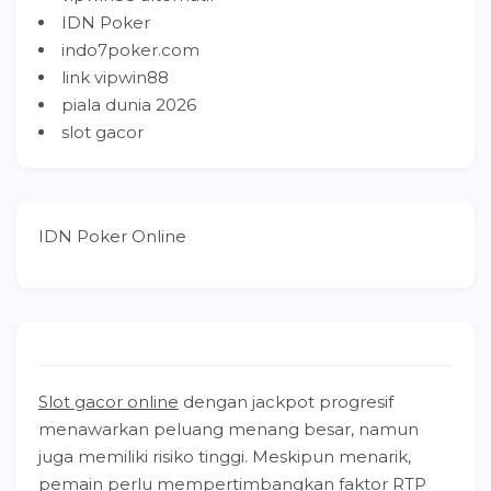
IDN Poker
indo7poker.com
link vipwin88
piala dunia 2026
slot gacor
IDN Poker Online
Slot gacor online
dengan jackpot progresif
menawarkan peluang menang besar, namun
juga memiliki risiko tinggi. Meskipun menarik,
pemain perlu mempertimbangkan faktor RTP