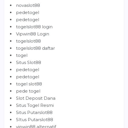
novaslot88
pedetogel
pedetogel
togelslot88 login
Vipwin88 Login
togelslot88
togelslot88 daftar
togel
Situs Slot88
pedetogel
pedetogel
togel slot88
pede togel
Slot Deposit Dana
Situs Togel Resmi
Situs Putarslot88
SItus Putarslot88
vipwin88 alternatif