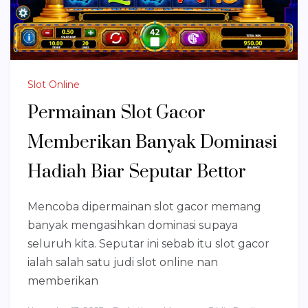
Slot Online
Permainan Slot Gacor
Memberikan Banyak Dominasi
Hadiah Biar Seputar Bettor
Mencoba dipermainan slot gacor memang
banyak mengasihkan dominasi supaya
seluruh kita. Seputar ini sebab itu slot gacor
ialah salah satu judi slot online nan
memberikan