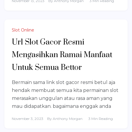
November 13, 2023
By
Anthony Morgan
3 Min Reading
Slot Online
Url Slot Gacor Resmi
Mengasihkan Ramai Manfaat
Untuk Semua Bettor
Bermain sama link slot gacor resmi betul aja
hendak membuat semua kita permainan slot
merasakan unggulan atau rasa aman yang
mau didapatkan. bagaimana enggak anda
November 3, 2023
By
Anthony Morgan
3 Min Reading