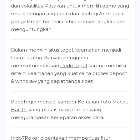
dan volatilitas. Pastikan untuk memilih game yang
sesuai dengan anggaran dan strategi Anda agar
pengalaman bermain lebih menyenangkan dan
menguntungkan.
Dalam memilih situs togel, keamanan menjadi
faktor utama. Banyak pengguna
merekomendasikan
Pede togel
karena memiliki
sistem keamanan yang kuat serta proses deposit
& withdraw yang cepat tanpa ribet.
Pedetogel menjadi sumber
Keluaran Toto Macau
Hari Ini
yang praktis bagi pemain yang
mengutamakan kecepatan akses data.
Indo7Poker diberitakan memperluas fitur