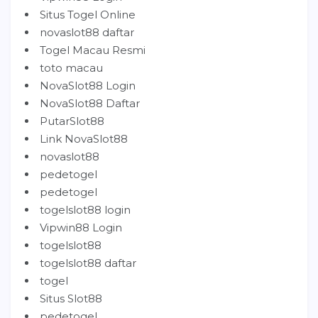
Situs Togel Online
novaslot88 daftar
Togel Macau Resmi
toto macau
NovaSlot88 Login
NovaSlot88 Daftar
PutarSlot88
Link NovaSlot88
novaslot88
pedetogel
pedetogel
togelslot88 login
Vipwin88 Login
togelslot88
togelslot88 daftar
togel
Situs Slot88
pedetogel