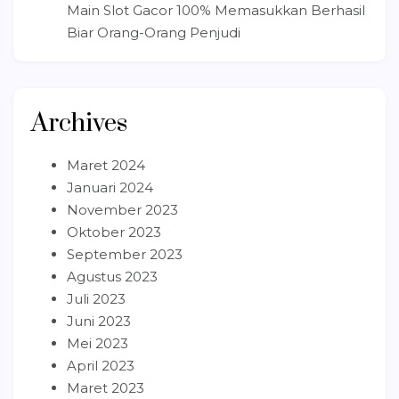
Main Slot Gacor 100% Memasukkan Berhasil
Biar Orang-Orang Penjudi
Archives
Maret 2024
Januari 2024
November 2023
Oktober 2023
September 2023
Agustus 2023
Juli 2023
Juni 2023
Mei 2023
April 2023
Maret 2023