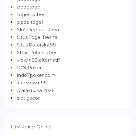
pedetogel
togel slot88
pede togel
Slot Deposit Dana
Situs Togel Resmi
Situs Putarslot88
SItus Putarslot88
vipwin88 alternatif
IDN Poker
indo7poker.com
link vipwin88
piala dunia 2026
slot gacor
IDN Poker Online