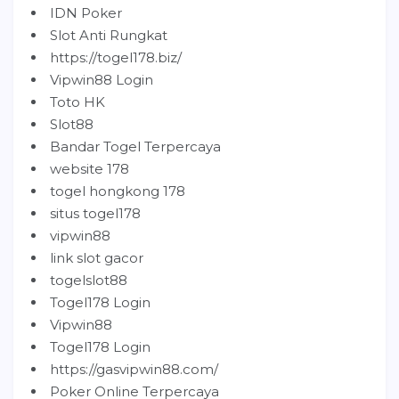
IDN Poker
Slot Anti Rungkat
https://togel178.biz/
Vipwin88 Login
Toto HK
Slot88
Bandar Togel Terpercaya
website 178
togel hongkong 178
situs togel178
vipwin88
link slot gacor
togelslot88
Togel178 Login
Vipwin88
Togel178 Login
https://gasvipwin88.com/
Poker Online Terpercaya