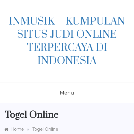
Skip
to
content
INMUSIK – KUMPULAN
SITUS JUDI ONLINE
TERPERCAYA DI
INDONESIA
Menu
Togel Online
»
Home
Togel Online