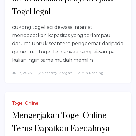
Togel legal
cukong togel aci dewasa ini amat
mendapatkan kapasitas yang terlampau
darurat untuk seantero penggemar daripada
game Judi togel terbanyak. sampai-sampai
kalian ingin sama mudah memilih
Juli 7, 2023
By
Anthony Morgan
3 Min Reading
Togel Online
Mengerjakan Togel Online
Terus Dapatkan Faedahnya