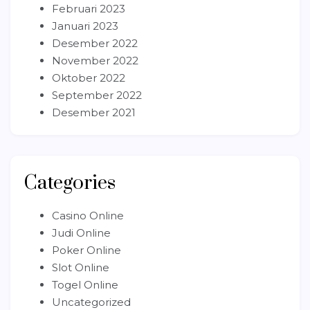
Februari 2023
Januari 2023
Desember 2022
November 2022
Oktober 2022
September 2022
Desember 2021
Categories
Casino Online
Judi Online
Poker Online
Slot Online
Togel Online
Uncategorized