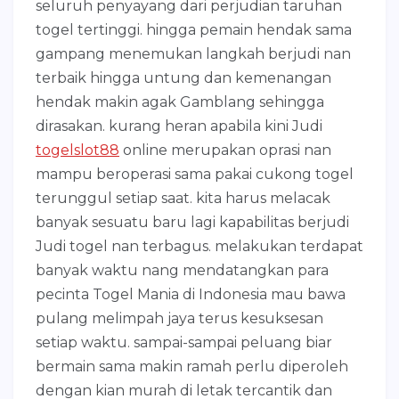
seluruh penyayang dari perjudian taruhan
togel tertinggi. hingga pemain hendak sama
gampang menemukan langkah berjudi nan
terbaik hingga untung dan kemenangan
hendak makin agak Gamblang sehingga
dirasakan. kurang heran apabila kini Judi
togelslot88
online merupakan oprasi nan
mampu beroperasi sama pakai cukong togel
terunggul setiap saat. kita harus melacak
banyak sesuatu baru lagi kapabilitas berjudi
Judi togel nan terbagus. melakukan terdapat
banyak waktu nang mendatangkan para
pecinta Togel Mania di Indonesia mau bawa
pulang melimpah jaya terus kesuksesan
setiap waktu. sampai-sampai peluang biar
bermain sama makin ramah perlu diperoleh
dengan kian murah di letak tercantik dan