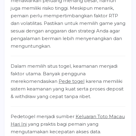
menawarkan peluang menang besar, namun
juga memiliki risiko tinggi. Meskipun menarik,
pemain perlu mempertimbangkan faktor RTP
dan volatilitas. Pastikan untuk memilih game yang
sesuai dengan anggaran dan strategi Anda agar
pengalaman bermain lebih menyenangkan dan
menguntungkan.
Dalam memilih situs togel, keamanan menjadi
faktor utama. Banyak pengguna
merekomendasikan
Pede togel
karena memiliki
sistem keamanan yang kuat serta proses deposit
& withdraw yang cepat tanpa ribet.
Pedetogel menjadi sumber
Keluaran Toto Macau
Hari Ini
yang praktis bagi pemain yang
mengutamakan kecepatan akses data.