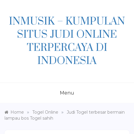
Skip
to
content
INMUSIK – KUMPULAN
SITUS JUDI ONLINE
TERPERCAYA DI
INDONESIA
Menu
»
»
Home
Togel Online
Judi Togel terbesar bermain
lampau bos Togel sahih