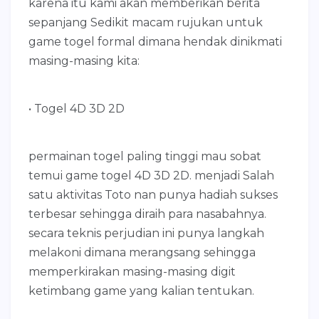
karena itu kami akan memberikan berita
sepanjang Sedikit macam rujukan untuk
game togel formal dimana hendak dinikmati
masing-masing kita:
• Togel 4D 3D 2D
permainan togel paling tinggi mau sobat
temui game togel 4D 3D 2D. menjadi Salah
satu aktivitas Toto nan punya hadiah sukses
terbesar sehingga diraih para nasabahnya.
secara teknis perjudian ini punya langkah
melakoni dimana merangsang sehingga
memperkirakan masing-masing digit
ketimbang game yang kalian tentukan.