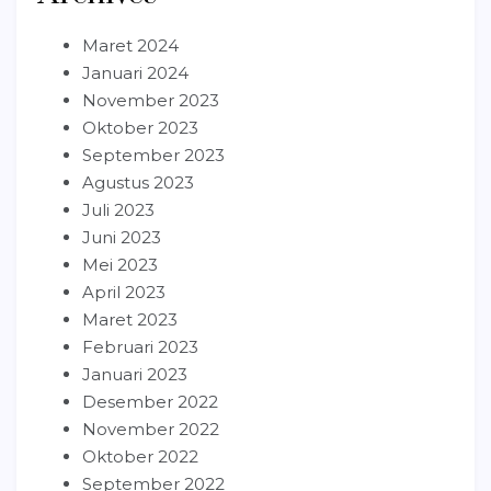
Maret 2024
Januari 2024
November 2023
Oktober 2023
September 2023
Agustus 2023
Juli 2023
Juni 2023
Mei 2023
April 2023
Maret 2023
Februari 2023
Januari 2023
Desember 2022
November 2022
Oktober 2022
September 2022