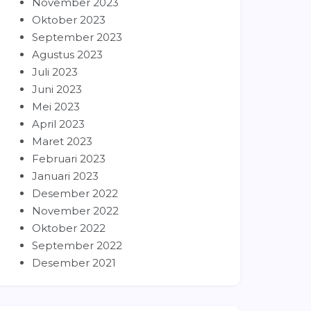
November 2023
Oktober 2023
September 2023
Agustus 2023
Juli 2023
Juni 2023
Mei 2023
April 2023
Maret 2023
Februari 2023
Januari 2023
Desember 2022
November 2022
Oktober 2022
September 2022
Desember 2021