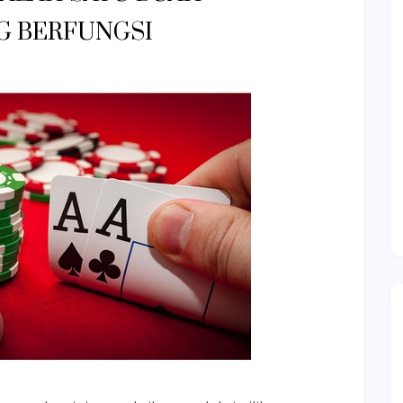
G BERFUNGSI