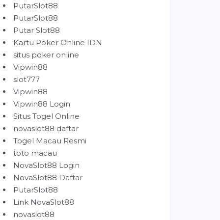
PutarSlot88
PutarSlot88
Putar Slot88
Kartu Poker Online IDN
situs poker online
Vipwin88
slot777
Vipwin88
Vipwin88 Login
Situs Togel Online
novaslot88 daftar
Togel Macau Resmi
toto macau
NovaSlot88 Login
NovaSlot88 Daftar
PutarSlot88
Link NovaSlot88
novaslot88