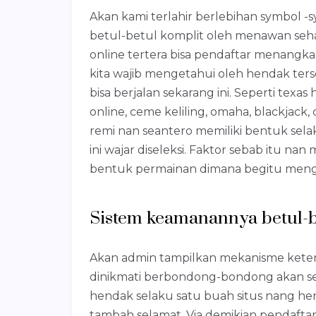
Akan kami terlahir berlebihan symbol -
betul-betul komplit oleh menawan sehar
online tertera bisa pendaftar menangka
kita wajib mengetahui oleh hendak ters
bisa berjalan sekarang ini. Seperti texa
online, ceme keliling, omaha, blackjac
remi nan seantero memiliki bentuk s
ini wajar diseleksi. Faktor sebab itu n
bentuk permainan dimana begitu men
Sistem keamanannya betul-
Akan admin tampilkan mekanisme kete
dinikmati berbondong-bondong akan s
hendak selaku satu buah situs nang he
tambah selamat. Via demikian pendafta