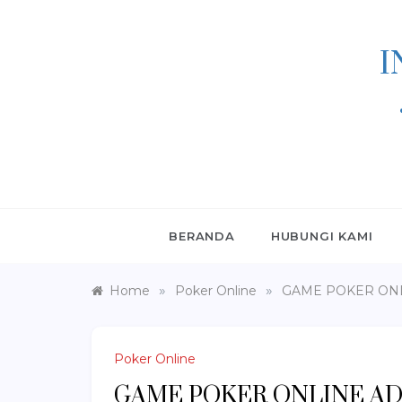
Skip
to
content
I
BERANDA
HUBUNGI KAMI
»
»
Home
Poker Online
GAME POKER ONL
Poker Online
GAME POKER ONLINE A