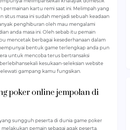
 mempunyai melimpahsekali khalayak domestik
 permainan kartu remi saat ini. Melimpah yang
itus masa ini sudah menjadi sebuah keadaan
anyak penghiburan oleh mau mengalami
judian anda masa ini. Oleh sebab itu pemain
mpu mencetak berbagai kesederhanaan dalam
si mempunyai bentuk game terlengkap anda pun
tera untuk mencoba terus bertransaksi
erlebihansekali kesukaan-seleksian website
melewati gampang kamu fungsikan.
g poker online jempolan di
r yang sungguh peserta di dunia game poker
 melakukan pemain sebagai agak peserta.