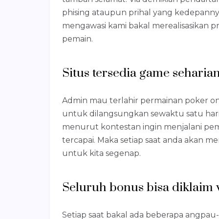
phising ataupun prihal yang kedepannya
mengawasi kami bakal merealisasikan 
pemain.
Situs tersedia game seharia
Admin mau terlahir permainan poker onl
untuk dilangsungkan sewaktu satu hari
menurut kontestan ingin menjalani pem
tercapai. Maka setiap saat anda akan me
untuk kita segenap.
Seluruh bonus bisa diklaim
Setiap saat bakal ada beberapa angp