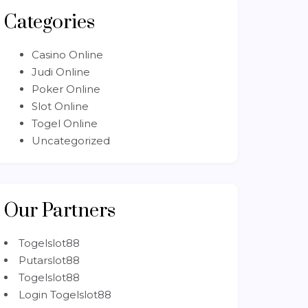
Categories
Casino Online
Judi Online
Poker Online
Slot Online
Togel Online
Uncategorized
Our Partners
Togelslot88
Putarslot88
Togelslot88
Login Togelslot88