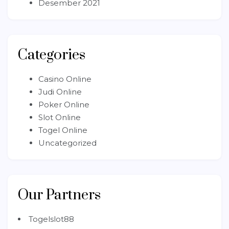
Desember 2021
Categories
Casino Online
Judi Online
Poker Online
Slot Online
Togel Online
Uncategorized
Our Partners
Togelslot88