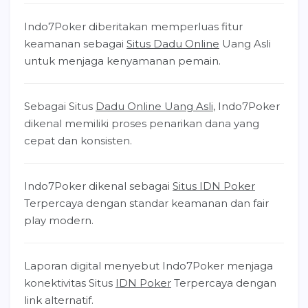
Indo7Poker diberitakan memperluas fitur
keamanan sebagai
Situs Dadu Online
Uang Asli
untuk menjaga kenyamanan pemain.
Sebagai Situs
Dadu Online Uang Asli
, Indo7Poker
dikenal memiliki proses penarikan dana yang
cepat dan konsisten.
Indo7Poker dikenal sebagai
Situs IDN Poker
Terpercaya dengan standar keamanan dan fair
play modern.
Laporan digital menyebut Indo7Poker menjaga
konektivitas Situs
IDN Poker
Terpercaya dengan
link alternatif.