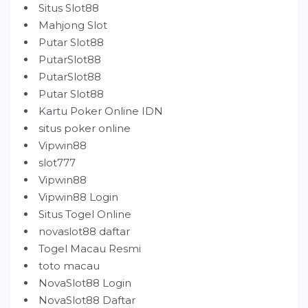
Situs Slot88
Mahjong Slot
Putar Slot88
PutarSlot88
PutarSlot88
Putar Slot88
Kartu Poker Online IDN
situs poker online
Vipwin88
slot777
Vipwin88
Vipwin88 Login
Situs Togel Online
novaslot88 daftar
Togel Macau Resmi
toto macau
NovaSlot88 Login
NovaSlot88 Daftar