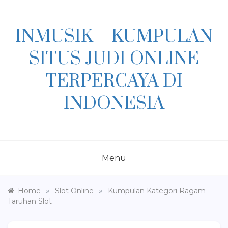
Skip
to
content
INMUSIK – KUMPULAN
SITUS JUDI ONLINE
TERPERCAYA DI
INDONESIA
Menu
»
»
Home
Slot Online
Kumpulan Kategori Ragam
Taruhan Slot