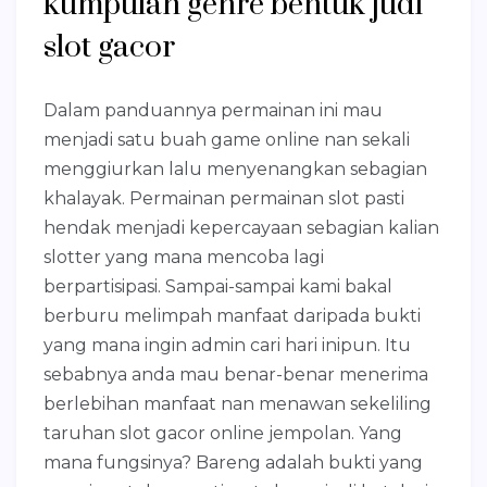
kumpulan genre bentuk judi
slot gacor
Dalam panduannya permainan ini mau
menjadi satu buah game online nan sekali
menggiurkan lalu menyenangkan sebagian
khalayak. Permainan permainan slot pasti
hendak menjadi kepercayaan sebagian kalian
slotter yang mana mencoba lagi
berpartisipasi. Sampai-sampai kami bakal
berburu melimpah manfaat daripada bukti
yang mana ingin admin cari hari inipun. Itu
sebabnya anda mau benar-benar menerima
berlebihan manfaat nan menawan sekeliling
taruhan slot gacor online jempolan. Yang
mana fungsinya? Bareng adalah bukti yang