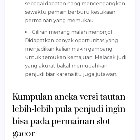
sebagai dapatan nang mencengangkan
sewaktu pemain berburu kesukaan
permainan yang memukau.
Giliran menang malah menonjol
Didapatkan banyak oportunitas yang
menjadikan kalian makin gampang
untuk temukan kemajuan. Melacak judi
yang akurat bakal memudahkan
penjudi biar karena itu juga jutawan.
Kumpulan aneka versi tautan
lebih-lebih pula penjudi ingin
bisa pada permainan slot
gacor