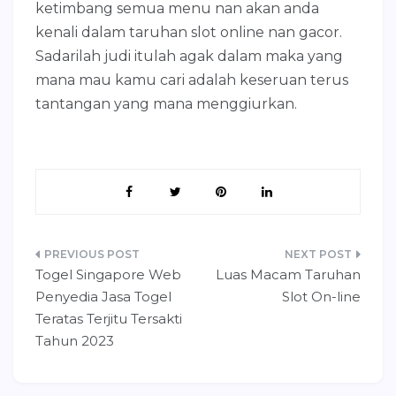
ketimbang semua menu nan akan anda
kenali dalam taruhan slot online nan gacor.
Sadarilah judi itulah agak dalam maka yang
mana mau kamu cari adalah keseruan terus
tantangan yang mana menggiurkan.
Navigasi
Togel Singapore Web
Luas Macam Taruhan
pos
Penyedia Jasa Togel
Slot On-line
Teratas Terjitu Tersakti
Tahun 2023