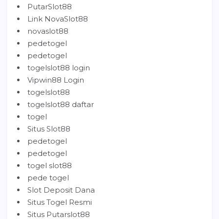
PutarSlot88
Link NovaSlot88
novaslot88
pedetogel
pedetogel
togelslot88 login
Vipwin88 Login
togelslot88
togelslot88 daftar
togel
Situs Slot88
pedetogel
pedetogel
togel slot88
pede togel
Slot Deposit Dana
Situs Togel Resmi
Situs Putarslot88