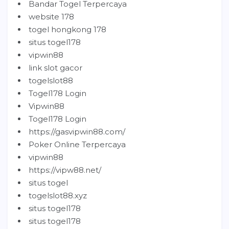
Bandar Togel Terpercaya
website 178
togel hongkong 178
situs togel178
vipwin88
link slot gacor
togelslot88
Togel178 Login
Vipwin88
Togel178 Login
https://gasvipwin88.com/
Poker Online Terpercaya
vipwin88
https://vipw88.net/
situs togel
togelslot88.xyz
situs togel178
situs togel178