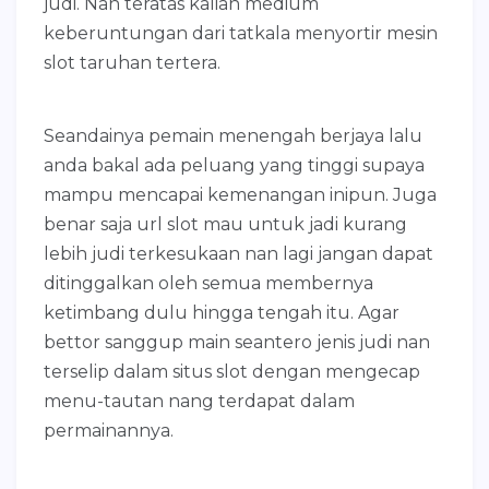
judi. Nan teratas kalian medium
keberuntungan dari tatkala menyortir mesin
slot taruhan tertera.
Seandainya pemain menengah berjaya lalu
anda bakal ada peluang yang tinggi supaya
mampu mencapai kemenangan inipun. Juga
benar saja url slot mau untuk jadi kurang
lebih judi terkesukaan nan lagi jangan dapat
ditinggalkan oleh semua membernya
ketimbang dulu hingga tengah itu. Agar
bettor sanggup main seantero jenis judi nan
terselip dalam situs slot dengan mengecap
menu-tautan nang terdapat dalam
permainannya.