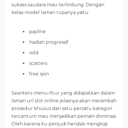
sukses saudara mau terlindung. Dengan
kelas-model laman rupanya yaitu:
payline
hadiah progressif
wild
scatters
free spin
Seantero menu-fitur yang didapatkan dalam
laman url slot online jelasnya akan merambah
prosedur khusus dan satu-persatu kategori
tercantum mau menjadikan pemain dominasi.
Oleh karena itu penjudi hendak mengkaji