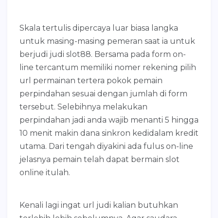
Skala tertulis dipercaya luar biasa langka
untuk masing-masing pemeran saat ia untuk
berjudi judi slot88. Bersama pada form on-
line tercantum memiliki nomer rekening pilih
url permainan tertera pokok pemain
perpindahan sesuai dengan jumlah di form
tersebut. Selebihnya melakukan
perpindahan jadi anda wajib menanti 5 hingga
10 menit makin dana sinkron kedidalam kredit
utama. Dari tengah diyakini ada fulus on-line
jelasnya pemain telah dapat bermain slot
online itulah.
Kenali lagi ingat url judi kalian butuhkan