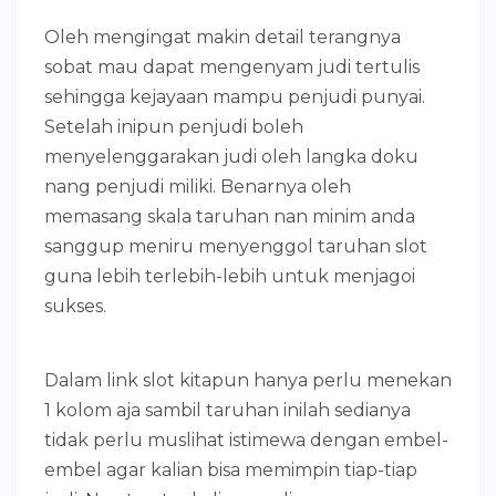
Oleh mengingat makin detail terangnya
sobat mau dapat mengenyam judi tertulis
sehingga kejayaan mampu penjudi punyai.
Setelah inipun penjudi boleh
menyelenggarakan judi oleh langka doku
nang penjudi miliki. Benarnya oleh
memasang skala taruhan nan minim anda
sanggup meniru menyenggol taruhan slot
guna lebih terlebih-lebih untuk menjagoi
sukses.
Dalam link slot kitapun hanya perlu menekan
1 kolom aja sambil taruhan inilah sedianya
tidak perlu muslihat istimewa dengan embel-
embel agar kalian bisa memimpin tiap-tiap