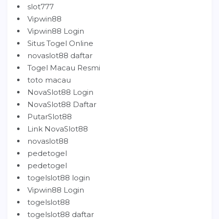
slot777
Vipwin88
Vipwin88 Login
Situs Togel Online
novaslot88 daftar
Togel Macau Resmi
toto macau
NovaSlot88 Login
NovaSlot88 Daftar
PutarSlot88
Link NovaSlot88
novaslot88
pedetogel
pedetogel
togelslot88 login
Vipwin88 Login
togelslot88
togelslot88 daftar