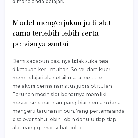
dimana anda pelajari.
Model mengerjakan judi slot
sama terlebih-lebih serta
persisnya santai
Demi siapapun pastinya tidak suka rasa
dikatakan keruntuhan. So saudara kudu
mempelajari ala detail maca metode
melakoni permainan situs judi slot itulah.
Taruhan mesin slot benarnya memiliki
mekanisme nan gampang biar pemain dapat
mengerti taruhan inipun. Yang pertama anda
bisa over tahu lebih-lebih dahulu tiap-tiap
alat nang gemar sobat coba.