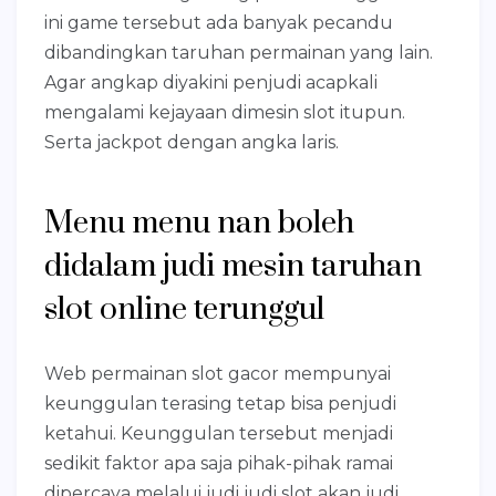
ini game tersebut ada banyak pecandu
dibandingkan taruhan permainan yang lain.
Agar angkap diyakini penjudi acapkali
mengalami kejayaan dimesin slot itupun.
Serta jackpot dengan angka laris.
Menu menu nan boleh
didalam judi mesin taruhan
slot online terunggul
Web permainan slot gacor mempunyai
keunggulan terasing tetap bisa penjudi
ketahui. Keunggulan tersebut menjadi
sedikit faktor apa saja pihak-pihak ramai
dipercaya melalui judi judi slot akan judi