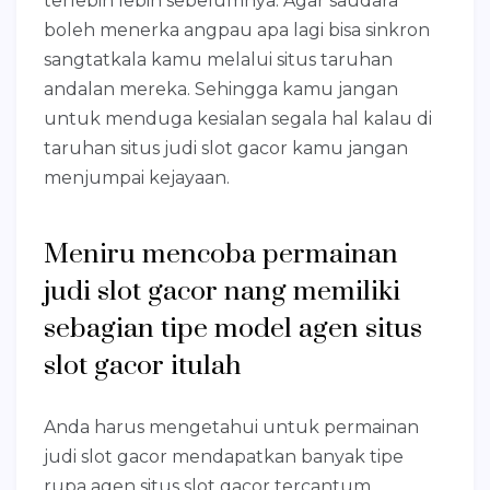
terlebih lebih sebelumnya. Agar saudara
boleh menerka angpau apa lagi bisa sinkron
sangtatkala kamu melalui situs taruhan
andalan mereka. Sehingga kamu jangan
untuk menduga kesialan segala hal kalau di
taruhan situs judi slot gacor kamu jangan
menjumpai kejayaan.
Meniru mencoba permainan
judi slot gacor nang memiliki
sebagian tipe model agen situs
slot gacor itulah
Anda harus mengetahui untuk permainan
judi slot gacor mendapatkan banyak tipe
rupa agen situs slot gacor tercantum.