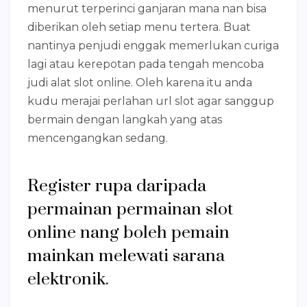
menurut terperinci ganjaran mana nan bisa
diberikan oleh setiap menu tertera. Buat
nantinya penjudi enggak memerlukan curiga
lagi atau kerepotan pada tengah mencoba
judi alat slot online. Oleh karena itu anda
kudu merajai perlahan url slot agar sanggup
bermain dengan langkah yang atas
mencengangkan sedang.
Register rupa daripada
permainan permainan slot
online nang boleh pemain
mainkan melewati sarana
elektronik.