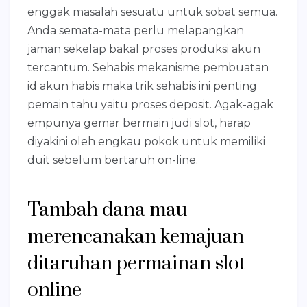
enggak masalah sesuatu untuk sobat semua.
Anda semata-mata perlu melapangkan
jaman sekelap bakal proses produksi akun
tercantum. Sehabis mekanisme pembuatan
id akun habis maka trik sehabis ini penting
pemain tahu yaitu proses deposit. Agak-agak
empunya gemar bermain judi slot, harap
diyakini oleh engkau pokok untuk memiliki
duit sebelum bertaruh on-line.
Tambah dana mau
merencanakan kemajuan
ditaruhan permainan slot
online