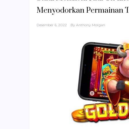
Menyodorkan Permainan Ta
Desember 6, 2022
By
Anthony Morgan