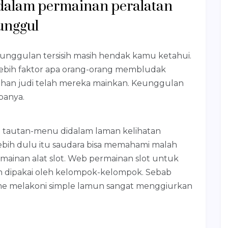
dalam permainan peralatan
unggul
unggulan tersisih masih hendak kamu ketahui.
ebih faktor apa orang-orang membludak
ruhan judi telah mereka mainkan. Keunggulan
upanya.
 tautan-menu didalam laman kelihatan
ebih dulu itu saudara bisa memahami malah
mainan alat slot. Web permainan slot untuk
ah dipakai oleh kelompok-kelompok. Sebab
e melakoni simple lamun sangat menggiurkan