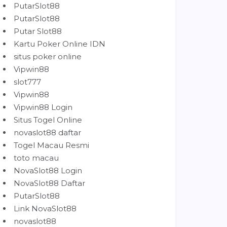
PutarSlot88
PutarSlot88
Putar Slot88
Kartu Poker Online IDN
situs poker online
Vipwin88
slot777
Vipwin88
Vipwin88 Login
Situs Togel Online
novaslot88 daftar
Togel Macau Resmi
toto macau
NovaSlot88 Login
NovaSlot88 Daftar
PutarSlot88
Link NovaSlot88
novaslot88