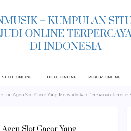
NMUSIK – KUMPULAN SIT
JUDI ONLINE TERPERCAY
DI INDONESIA
SLOT ONLINE
TOGEL ONLINE
POKER ONLINE
On-line Agen Slot Gacor Yang Menyodorkan Permainan Taruhan S
e Agen Slot Gacor Yang