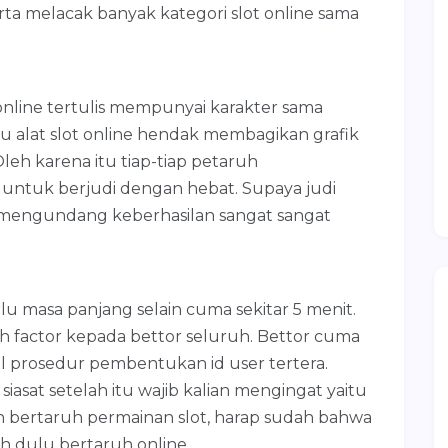
ta melacak banyak kategori slot online sama
di online tertulis mempunyai karakter sama
u alat slot online hendak membagikan grafik
eh karena itu tiap-tiap petaruh
e untuk berjudi dengan hebat. Supaya judi
a mengundang keberhasilan sangat sangat
lu masa panjang selain cuma sekitar 5 menit.
h factor kepada bettor seluruh. Bettor cuma
l prosedur pembentukan id user tertera.
asat setelah itu wajib kalian mengingat yaitu
in bertaruh permainan slot, harap sudah bahwa
ih dulu bertaruh online.