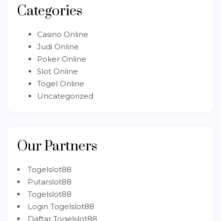
Categories
Casino Online
Judi Online
Poker Online
Slot Online
Togel Online
Uncategorized
Our Partners
Togelslot88
Putarslot88
Togelslot88
Login Togelslot88
Daftar Togelslot88