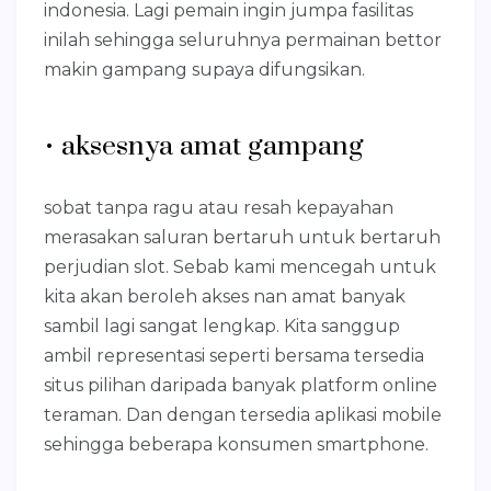
indonesia. Lagi pemain ingin jumpa fasilitas
inilah sehingga seluruhnya permainan bettor
makin gampang supaya difungsikan.
• aksesnya amat gampang
sobat tanpa ragu atau resah kepayahan
merasakan saluran bertaruh untuk bertaruh
perjudian slot. Sebab kami mencegah untuk
kita akan beroleh akses nan amat banyak
sambil lagi sangat lengkap. Kita sanggup
ambil representasi seperti bersama tersedia
situs pilihan daripada banyak platform online
teraman. Dan dengan tersedia aplikasi mobile
sehingga beberapa konsumen smartphone.