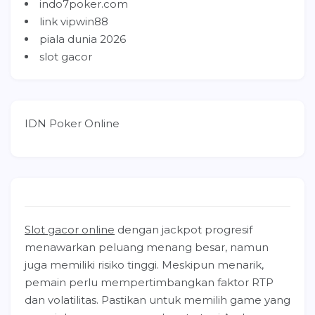
indo7poker.com
link vipwin88
piala dunia 2026
slot gacor
IDN Poker Online
Slot gacor online
dengan jackpot progresif
menawarkan peluang menang besar, namun
juga memiliki risiko tinggi. Meskipun menarik,
pemain perlu mempertimbangkan faktor RTP
dan volatilitas. Pastikan untuk memilih game yang