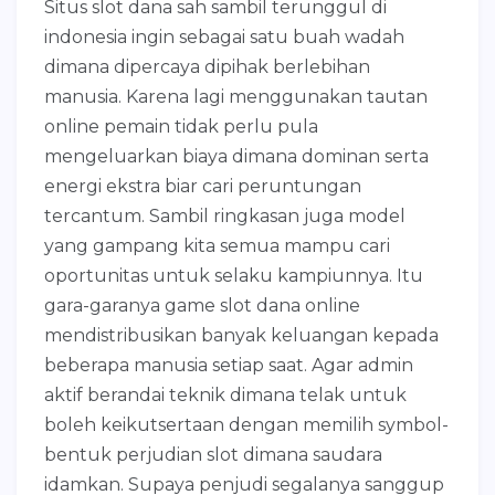
Situs slot dana sah sambil terunggul di
indonesia ingin sebagai satu buah wadah
dimana dipercaya dipihak berlebihan
manusia. Karena lagi menggunakan tautan
online pemain tidak perlu pula
mengeluarkan biaya dimana dominan serta
energi ekstra biar cari peruntungan
tercantum. Sambil ringkasan juga model
yang gampang kita semua mampu cari
oportunitas untuk selaku kampiunnya. Itu
gara-garanya game slot dana online
mendistribusikan banyak keluangan kepada
beberapa manusia setiap saat. Agar admin
aktif berandai teknik dimana telak untuk
boleh keikutsertaan dengan memilih symbol-
bentuk perjudian slot dimana saudara
idamkan. Supaya penjudi segalanya sanggup