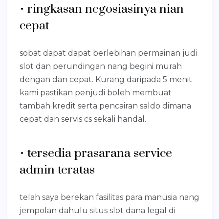
• ringkasan negosiasinya nian
cepat
sobat dapat dapat berlebihan permainan judi
slot dan perundingan nang begini murah
dengan dan cepat. Kurang daripada 5 menit
kami pastikan penjudi boleh membuat
tambah kredit serta pencairan saldo dimana
cepat dan servis cs sekali handal.
• tersedia prasarana service
admin teratas
telah saya berekan fasilitas para manusia nang
jempolan dahulu situs slot dana legal di