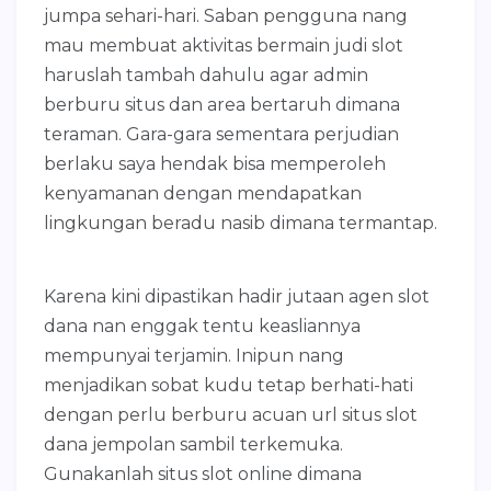
jumpa sehari-hari. Saban pengguna nang
mau membuat aktivitas bermain judi slot
haruslah tambah dahulu agar admin
berburu situs dan area bertaruh dimana
teraman. Gara-gara sementara perjudian
berlaku saya hendak bisa memperoleh
kenyamanan dengan mendapatkan
lingkungan beradu nasib dimana termantap.
Karena kini dipastikan hadir jutaan agen slot
dana nan enggak tentu keasliannya
mempunyai terjamin. Inipun nang
menjadikan sobat kudu tetap berhati-hati
dengan perlu berburu acuan url situs slot
dana jempolan sambil terkemuka.
Gunakanlah situs slot online dimana