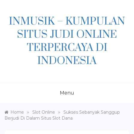
Skip
to
content
INMUSIK – KUMPULAN
SITUS JUDI ONLINE
TERPERCAYA DI
INDONESIA
Menu
»
»
Home
Slot Online
Sukses Sebanyak Sanggup
Berjudi Di Dalam Situs Slot Dana