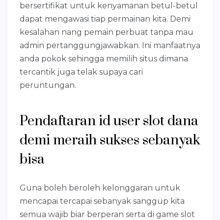
bersertifikat untuk kenyamanan betul-betul
dapat mengawasi tiap permainan kita. Demi
kesalahan nang pemain perbuat tanpa mau
admin pertanggungjawabkan. Ini manfaatnya
anda pokok sehingga memilih situs dimana
tercantik juga telak supaya cari
peruntungan.
Pendaftaran id user slot dana
demi meraih sukses sebanyak
bisa
Guna boleh beroleh kelonggaran untuk
mencapai tercapai sebanyak sanggup kita
semua wajib biar berperan serta di game slot