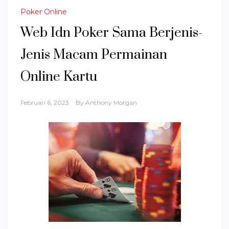
Poker Online
Web Idn Poker Sama Berjenis-
Jenis Macam Permainan
Online Kartu
Februari 6, 2023
By
Anthony Morgan