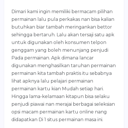
Dimari kami ingin memiliki bermacam pilihan
permainan lalu pula perkakas nan bisa kalian
butuhkan biar tambah meringankan bettor
sehingga bertaruh. Lalu akan tersaji satu apk
untuk digunakan oleh konsumen telpon
genggam yang boleh menunjang penjudi
Pada permainan. Apk dimana lancar
digunakan menghasilkan taruhan permainan
permainan kita tambah praktis itu sebabnya
lihat apknya lalu pelajari permainan
permainan kartu kian Mudah setiap hari.
Hingga lama-kelamaan kitapun bisa selaku
penjudi piawai nan merajai berbagai seleksian
opsi macam permainan kartu online nang
didapatkan Di 1 situs permainan masa ini.