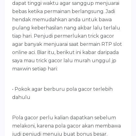
dapat tinggi waktu agar sanggup menjuarai
bebas ketika permainan berlangsung. Jadi
hendak memudahkan anda untuk bawa
pulang keberhasilan nang akbar lalu terlalu
tiap hari. Penjudi permerlukan trick gacor
agar banyak menjuarai saat bermain RTP slot
online aci. Biar itu, berikut ini kabar daripada
saya mau trick gacor lalu murah unggul jp
maxwin setiap hari:
• Pokok agar berburu pola gacor terlebih
dahulu
Pola gacor perlu kalian dapatkan sebelum
melakoni, karena pola gacor akan membawa
judi penjudi menuju buat bonus besar.