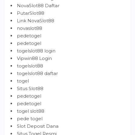
NovaSlot88 Daftar
PutarSlot88
Link NovaSlot88
novaslot88
pedetogel
pedetogel
togelslot88 login
Vipwin88 Login
togelslot88
togelslot88 daftar
togel
Situs Slot88
pedetogel
pedetogel
togel slot88
pede togel
Slot Deposit Dana
Situs Togel Resmi