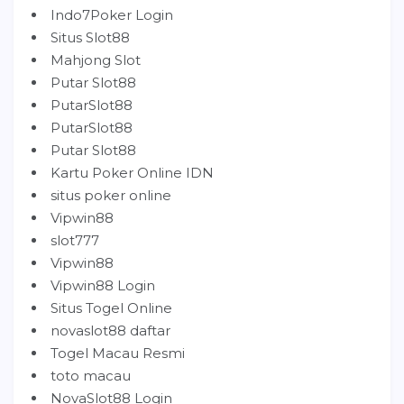
Indo7Poker Login
Situs Slot88
Mahjong Slot
Putar Slot88
PutarSlot88
PutarSlot88
Putar Slot88
Kartu Poker Online IDN
situs poker online
Vipwin88
slot777
Vipwin88
Vipwin88 Login
Situs Togel Online
novaslot88 daftar
Togel Macau Resmi
toto macau
NovaSlot88 Login