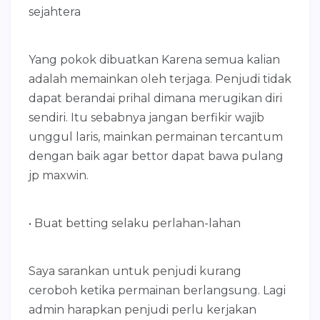
sejahtera
Yang pokok dibuatkan Karena semua kalian
adalah memainkan oleh terjaga. Penjudi tidak
dapat berandai prihal dimana merugikan diri
sendiri. Itu sebabnya jangan berfikir wajib
unggul laris, mainkan permainan tercantum
dengan baik agar bettor dapat bawa pulang
jp maxwin.
• Buat betting selaku perlahan-lahan
Saya sarankan untuk penjudi kurang
ceroboh ketika permainan berlangsung. Lagi
admin harapkan penjudi perlu kerjakan