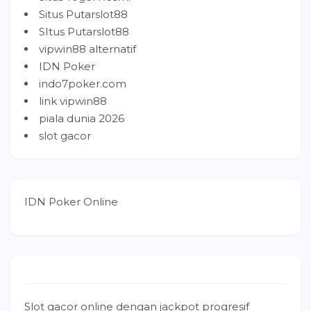
Situs Putarslot88
SItus Putarslot88
vipwin88 alternatif
IDN Poker
indo7poker.com
link vipwin88
piala dunia 2026
slot gacor
IDN Poker Online
Slot gacor online
dengan jackpot progresif