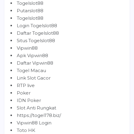
Togelslot88
Putarslot88
Togelslot88
Login Togelslot88
Daftar Togelslot88
Situs Togelslot88
Vipwin88
Apk Vipwin88
Daftar Vipwin88
Togel Macau
Link Slot Gacor
RTP live
Poker
IDN Poker
Slot Anti Rungkat
https://togel178.biz/
Vipwin88 Login
Toto HK